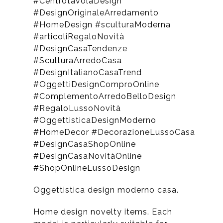
#CentrotavolaDesign
#DesignOriginaleArredamento
#HomeDesign #sculturaModerna
#articoliRegaloNovità
#DesignCasaTendenze
#SculturaArredoCasa
#DesignItalianoCasaTrend
#OggettiDesignComproOnline
#ComplementoArredoBelloDesign
#RegaloLussoNovità
#OggettisticaDesignModerno
#HomeDecor #DecorazioneLussoCasa
#DesignCasaShopOnline
#DesignCasaNovitàOnline
#ShopOnlineLussoDesign
Oggettistica design moderno casa.
Home design novelty items. Each