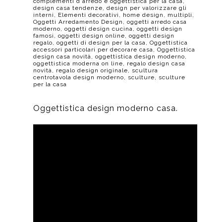
complementi d'arredo e oggettistica per la casa
,
design casa tendenze
,
design per valorizzare gli
interni
,
Elementi decorativi
,
home design
,
multipli
,
Oggetti Arredamento Design
,
oggetti arredo casa
moderno
,
oggetti design cucina
,
oggetti design
famosi
,
oggetti design online
,
oggetti design
regalo
,
oggetti di design per la casa
,
Oggettistica
accessori particolari per decorare casa
,
Oggettistica
design casa novità
,
oggettistica design moderno
,
oggettistica moderna on line
,
regalo design casa
novità
,
regalo design originale
,
scultura
centrotavola design moderno
,
sculture
,
sculture
per la casa
Oggettistica design moderno casa.