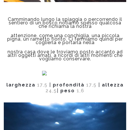
Camminando lungo la spiaggia o percorrendo il
sentiero di un bosco notiamo spesso qualcosa
che richiama la nostra
attenzione, come una conchiglia, una piccola
pigna, un rametto fiorito. Ci fermiamo quindi per
coglierla e portarla nella
nostra casa dove le troviamo posto accanto ad
altri oggetti amati, a ricordi di altri momenti che
vogliamo conservare.
larghezza
17,5
|
profondità
17,5
|
altezza
24,5
|
peso
1,6