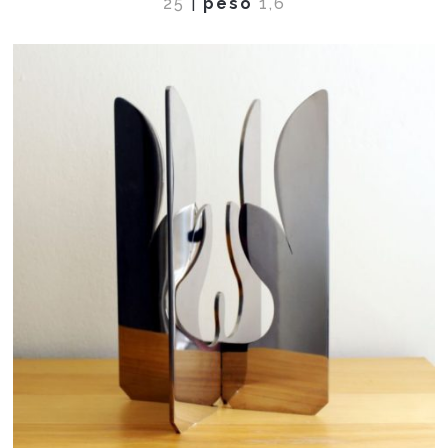
25
|
peso
1,6