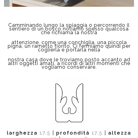
Camminando lungo la spiaggia o percorrendo il
sentiero di un bosco notiamo spesso qualcosa
che richiama la nostra
attenzione, come una conchiglia, una piccola
pigna, un rametto fiorito. Ci fermiamo quindi per
coglierla e portarla nella
nostra casa dove le troviamo posto accanto ad
altri oggetti amati, a ricordi di altri momenti che
vogliamo conservare.
larghezza
17,5
|
profondità
17,5
|
altezza