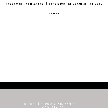
facebook
|
contattaci
|
condizioni di vendita
|
privacy
policy
© 2020 | 2029 claudio bettini | P.I
00062731203