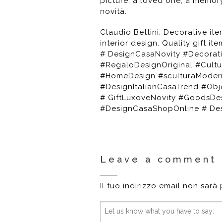
picture, a loved one, a memory
novità.
Claudio Bettini. Decorative it
interior design. Quality gift i
# DesignCasaNovity #Decorati
#RegaloDesignOriginal #Cult
#HomeDesign #sculturaModern
#DesignItalianCasaTrend #Ob
# GiftLuxoveNovity #GoodsD
#DesignCasaShopOnline # De
Leave a comment
Il tuo indirizzo email non sarà