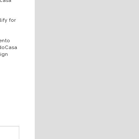
 casa
ify for
ento
edoCasa
ign