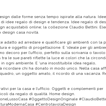
design dalle forme senza tempo ispirate alla natura. Ide
 di idee regalo di design e tendenza. Idee regalo di des
n acquistabili online; la collezione Claudio Bettini. El
o design casa novità.
 adatto ad arredare e qualificare gli ambienti con la p
ltura e oggetto di progettazione. E ‘ideale per gli ambie
o decoro per l’ufficio, perfetto sulla scrivania o tavolo
a tra le sue pareti riflette la luce ei colori che la circon
in ogni ambiente. E ‘una insostituibile idea regalo,
à ricordare chi ha donato in modo unico. Nella casa af
a quadro, un oggetto amato, il ricordo di una vacanza. 
ativi per la casa e l’ufficio. Oggetti e complementi per
rticoli da regalo di qualità. Home design.
oneLussoCasa #OggettoDesignOriginale #ClaudioBetti
lturaModernaCasa #CentrotavolaDesign