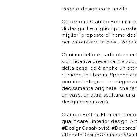
Regalo design casa novità.
Collezione Claudio Bettini, il 
di design. Le migliori proposte
migliori proposte di home desig
per valorizzare la casa. Regal
Ogni modello è particolarmente
significativa presenza, tra scu
della casa, ed è anche un ottim
riunione, in libreria. Specchiat
perciò si integra con eleganza 
decisamente originale, che far
un vaso, un’altra scultura, un
design casa novità.
Claudio Bettini. Elementi decor
qualificare l’interior design. A
#DesignCasaNovità #Decorazi
#RegaloDesignOriginale #Scu