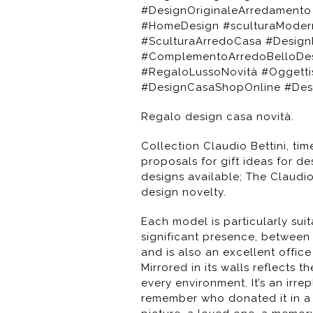
#DesignOriginaleArredamento
#HomeDesign #sculturaModern
#SculturaArredoCasa #Design
#ComplementoArredoBelloDe
#RegaloLussoNovità #Oggett
#DesignCasaShopOnline #Des
Regalo design casa novità.
Collection Claudio Bettini, tim
proposals for gift ideas for d
designs available; The Claudio
design novelty.
Each model is particularly suit
significant presence, between 
and is also an excellent offic
Mirrored in its walls reflects t
every environment. It’s an irrep
remember who donated it in a u