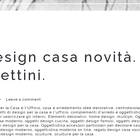
sign casa novità.
ettini.
•
Leave a comment
r la Casa e l'Ufficio
,
casa e arredamento idee decorative
,
centrotavol
i di design per la casa e l'ufficio
,
complementi d'arredo e oggettistic
 valorizzare gli interni
,
Elementi decorativi
,
home design
,
multipli
,
Og
asa moderno
,
oggetti design cucina
,
oggetti design famosi
,
oggetti des
i design per la casa
,
Oggettistica accessori particolari per decorare ca
a design moderno
,
oggettistica moderna on line
,
regalo design casa novi
a design moderno
,
sculture
,
sculture per la casa