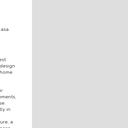
Casa
est
 design
t home
ir
onments,
se.
ly in
ure, a