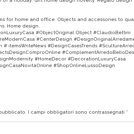
 of a holiday. Gift home design novelty. Regalo design
ems for home and office. Objects and accessories to qual
tems. Home design.
onLuxuryCasa #ObjectOriginal Object #ClaudioBettini
ureModernCasa #CenterDesign #DesignOriginalArredam
 # itemsWriteNews #DesignCasesTrends #ScultureArr
jectsDesignComproOnline #ComplementArredoBelloDes
esignModernity #HomeDecor #DecorationLuxuryCasa
signCasaNovitàOnline #ShopOnlineLussoDesign
 pubblicato.
I campi obbligatori sono contrassegnati
*