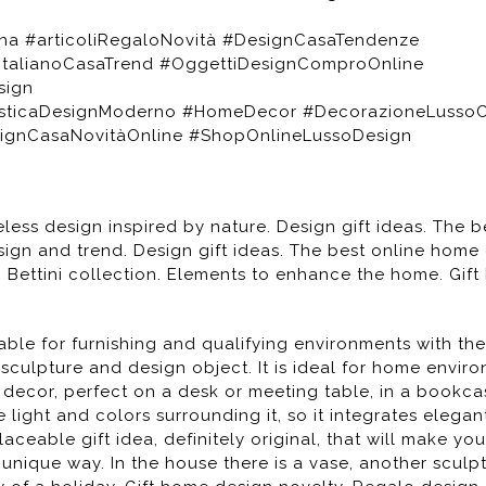
a #articoliRegaloNovità #DesignCasaTendenze
ItalianoCasaTrend #OggettiDesignComproOnline
sign
isticaDesignModerno #HomeDecor #DecorazioneLusso
ignCasaNovitàOnline #ShopOnlineLussoDesign
eless design inspired by nature. Design gift ideas. The b
esign and trend. Design gift ideas. The best online home
 Bettini collection. Elements to enhance the home. Gif
able for furnishing and qualifying environments with the
sculpture and design object. It is ideal for home envir
e decor, perfect on a desk or meeting table, in a bookca
he light and colors surrounding it, so it integrates elegant
laceable gift idea, definitely original, that will make you
nique way. In the house there is a vase, another sculpt