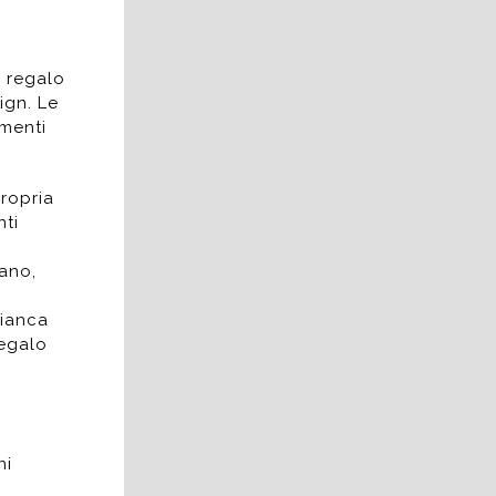
e regalo
ign. Le
ementi
ropria
nti
dano,
fianca
Regalo
ni