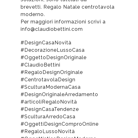
brevetti. Regalo Natale centrotavola
moderno.
Per maggiori informazioni scrivi a
info@claudiobettini.com
#DesignCasaNovità
#DecorazioneLussoCasa
#OggettoDesignOriginale
#ClaudioBettini
#RegaloDesignOriginale
#CentrotavolaDesign
#SculturaModernaCasa
#DesignOriginaleArredamento
#articoliRegaloNovità
#DesignCasaTendenze
#SculturaArredoCasa
#OggettiDesignComproOnline
#RegaloLussoNovità