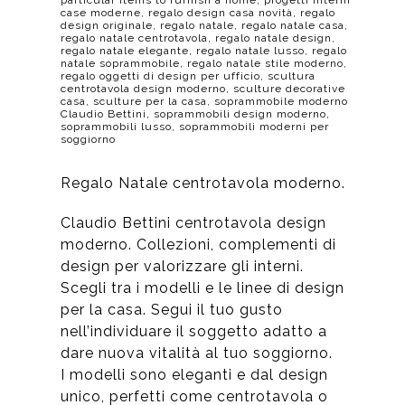
particular items to furnish a home
,
progetti interni
case moderne
,
regalo design casa novità
,
regalo
design originale
,
regalo natale
,
regalo natale casa
,
regalo natale centrotavola
,
regalo natale design
,
regalo natale elegante
,
regalo natale lusso
,
regalo
natale soprammobile
,
regalo natale stile moderno
,
regalo oggetti di design per ufficio
,
scultura
centrotavola design moderno
,
sculture decorative
casa
,
sculture per la casa
,
soprammobile moderno
Claudio Bettini
,
soprammobili design moderno
,
soprammobili lusso
,
soprammobili moderni per
soggiorno
Regalo Natale centrotavola moderno.
Claudio Bettini centrotavola design
moderno. Collezioni, complementi di
design per valorizzare gli interni.
Scegli tra i modelli e le linee di design
per la casa. Segui il tuo gusto
nell’individuare il soggetto adatto a
dare nuova vitalità al tuo soggiorno.
I modelli sono eleganti e dal design
unico, perfetti come centrotavola o