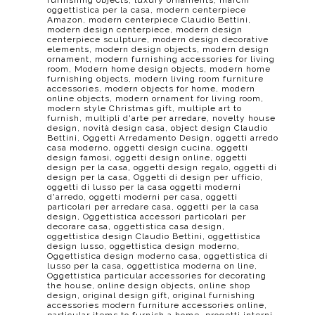
furnishing objects
,
luxury ornaments
,
marchi
oggettistica per la casa
,
modern centerpiece
Amazon
,
modern centerpiece Claudio Bettini
,
modern design centerpiece
,
modern design
centerpiece sculpture
,
modern design decorative
elements
,
modern design objects
,
modern design
ornament
,
modern furnishing accessories for living
room
,
Modern home design objects
,
modern home
furnishing objects
,
modern living room furniture
accessories
,
modern objects for home
,
modern
online objects
,
modern ornament for living room
,
modern style Christmas gift
,
multiple art to
furnish
,
multipli d'arte per arredare
,
novelty house
design
,
novità design casa
,
object design Claudio
Bettini
,
Oggetti Arredamento Design
,
oggetti arredo
casa moderno
,
oggetti design cucina
,
oggetti
design famosi
,
oggetti design online
,
oggetti
design per la casa
,
oggetti design regalo
,
oggetti di
design per la casa
,
Oggetti di design per ufficio
,
oggetti di lusso per la casa oggetti moderni
d'arredo
,
oggetti moderni per casa
,
oggetti
particolari per arredare casa
,
oggetti per la casa
design
,
Oggettistica accessori particolari per
decorare casa
,
oggettistica casa design
,
oggettistica design Claudio Bettini
,
oggettistica
design lusso
,
oggettistica design moderno
,
Oggettistica design moderno casa
,
oggettistica di
lusso per la casa
,
oggettistica moderna on line
,
Oggettistica particular accessories for decorating
the house
,
online design objects
,
online shop
design
,
original design gift
,
original furnishing
accessories modern furniture accessories online
,