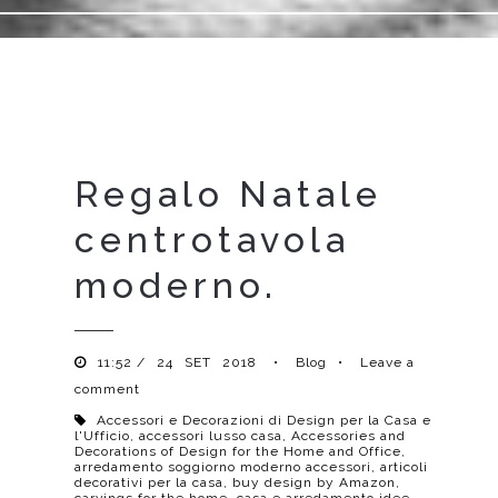
Regalo Natale
centrotavola
moderno.
11:52 /
24
SET
2018
•
Blog
•
Leave a
comment
Accessori e Decorazioni di Design per la Casa e
l'Ufficio
,
accessori lusso casa
,
Accessories and
Decorations of Design for the Home and Office
,
arredamento soggiorno moderno accessori
,
articoli
decorativi per la casa
,
buy design by Amazon
,