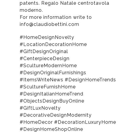
patents. Regalo Natale centrotavola
moderno.
For more information write to
info@claudiobettini.com
#HomeDesignNovelty
#LocationDecorationHome
#GiftDesignOriginal
#CenterpieceDesign
#ScultureModernHome
#DesignOriginalFurnishings
#ItemsWriteNews #DesignHomeTrends
#ScultureFurnishHome
#DesignItalianHomeTrend
#ObjectsDesignBuyOnline
#GiftLuxNovelty
#DecorativeDesignModernity
#HomeDecor #DecorationLuxuryHome
#DesignHomeShopOnline