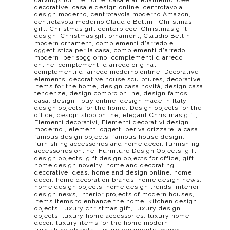
carvings for the home
,
casa e arredamento idee
decorative
,
casa e design online
,
centrotavola
design moderno
,
centrotavola moderno Amazon
,
centrotavola moderno Claudio Bettini
,
Christmas
gift
,
Christmas gift centerpiece
,
Christmas gift
design
,
Christmas gift ornament
,
Claudio Bettini
modern ornament
,
complementi d'arredo e
oggettistica per la casa
,
complementi d'arredo
moderni per soggiorno
,
complementi d'arredo
online
,
complementi d'arredo originali
,
complementi di arredo moderno online
,
Decorative
elements
,
decorative house sculptures
,
decorative
items for the home
,
design casa novità
,
design casa
tendenze
,
design compro online
,
design famosi
casa
,
design I buy online
,
design made in Italy
,
design objects for the home
,
Design objects for the
office
,
design shop online
,
elegant Christmas gift
,
Elementi decorativi
,
Elementi decorativi design
moderno.
,
elementi oggetti per valorizzare la casa
,
famous design objects
,
famous house design
,
furnishing accessories and home decor
,
furnishing
accessories online
,
Furniture Design Objects
,
gift
design objects
,
gift design objects for office
,
gift
home design novelty
,
home and decorating
decorative ideas
,
home and design online
,
home
decor
,
home decoration brands
,
home design news
,
home design objects
,
home design trends
,
interior
design news
,
interior projects of modern houses
,
items items to enhance the home
,
kitchen design
objects
,
luxury christmas gift
,
luxury design
objects
,
luxury home accessories
,
luxury home
decor
,
luxury items for the home modern